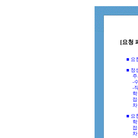
[요청 
■ 
■ 
주
-수
-
학
접
차
■ 요
학번
접속
차단