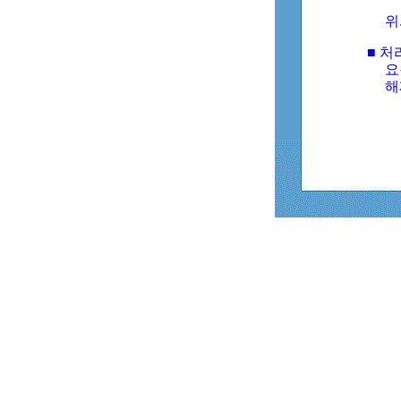
위
■ 처
요
해