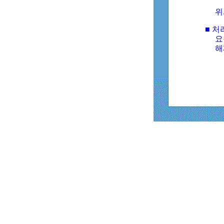
위
■ 처
요
해