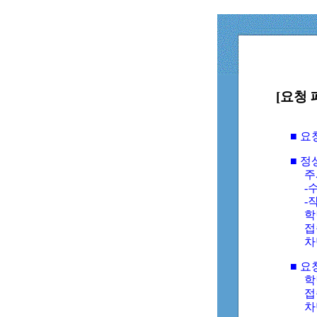
[요청 
■ 
■ 
주
-수
-
학
접
차
■ 요
학번
접속
차단