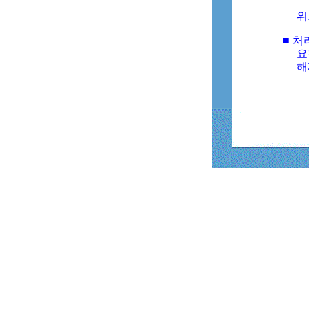
위
■ 처
요
해