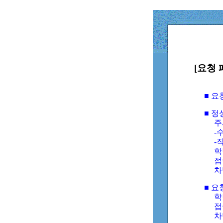
[요청 
■ 
■ 
주
-수
-
학
접
차
■ 요
학번
접속
차단